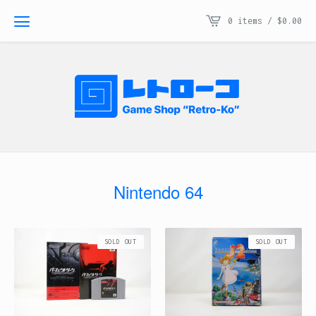
0 items /
$
0.00
Nintendo 64
SOLD OUT
SOLD OUT