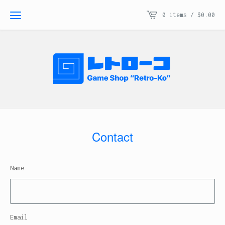
0 items /
$
0.00
Contact
Name
Email