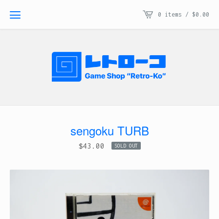
0 items /
$
0.00
sengoku TURB
$
43.00
SOLD OUT